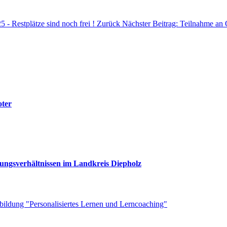
5 - Restplätze sind noch frei !
Zurück
Nächster Beitrag: Teilnahme a
oter
rungsverhältnissen im Landkreis Diepholz
rtbildung "Personalisiertes Lernen und Lerncoaching"