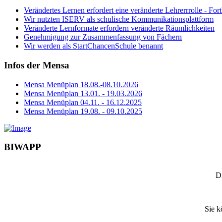
Verändertes Lernen erfordert eine veränderte Lehrerrrolle - Fo
Wir nutzten ISERV als schulische Kommunikationsplattform
Veränderte Lernformate erfordern veränderte Räumlichkeiten
Genehmigung zur Zusammenfassung von Fächern
Wir werden als StartChancenSchule benannt
Infos der Mensa
Mensa Menüplan 18.08.-08.10.2026
Mensa Menüplan 13.01. - 19.03.2026
Mensa Menüplan 04.11. - 16.12.2025
Mensa Menüplan 19.08. - 09.10.2025
BIWAPP
D
Sie k